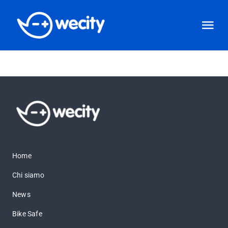
Salta
al
Tog
contenuto
Nav
News
Bike safe
PSCL
Home
Download
Chi siamo
News
Contatti
Bike Safe